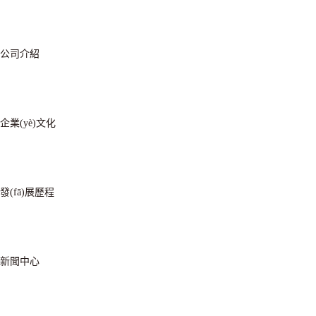
公司介紹
企業(yè)文化
發(fā)展歷程
新聞中心