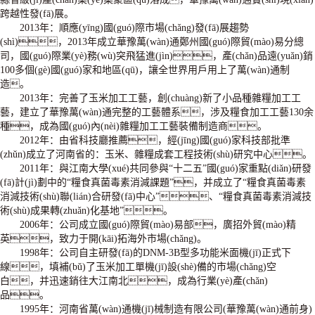
跨越性發(fā)展。
2013年：順應(yīng)國(guó)際市場(chǎng)發(fā)展趨勢
(shì)，2013年成立華豫萬(wàn)通鄭州國(guó)際貿(mào)易分總
司，國(guó)際業(yè)務(wù)突飛猛進(jìn)，產(chǎn)品遠(yuǎn)銷
100多個(gè)國(guó)家和地區(qū)，讓全世界用戶用上了萬(wàn)通制
造。
2013年：完善了玉米加工工藝，創(chuàng)新了小品種雜糧加工工
藝，建立了華豫萬(wàn)通完整的工藝體系，涉及糧食加工工藝130余
種，成為國(guó)內(nèi)雜糧加工工藝裝備制造商。
2012年：由省科技廳推薦，經(jīng)國(guó)家科技部批準
(zhǔn)成立了河南省的：玉米、雜糧成套工程技術(shù)研究中心。
2011年：與江南大學(xué)共同參與“十二五”國(guó)家重點(diǎn)研發
(fā)計(jì)劃中的“糧食真菌毒素消減課題”，并成立了“糧食真菌毒素
消減技術(shù)聯(lián)合研發(fā)中心”、“糧食真菌毒素消減技
術(shù)成果轉(zhuǎn)化基地”。
2006年：公司成立國(guó)際貿(mào)易部，廣招外貿(mào)精
英，致力于開(kāi)拓海外市場(chǎng)。
1998年：公司自主研發(fā)的DNM-3B型多功能米面機(jī)正式下
線，填補(bǔ)了玉米加工單機(jī)設(shè)備的市場(chǎng)空
白，并迅速銷往大江南北，成為行業(yè)產(chǎn)
品。
1995年：河南省萬(wàn)通機(jī)械制造有限公司(華豫萬(wàn)通前身)