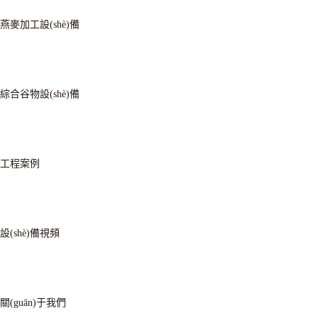
燕麥加工設(shè)備
綜合谷物設(shè)備
工程案例
設(shè)備視頻
關(guān)于我們