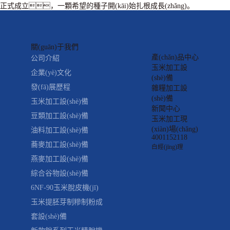
正式成立，一顆希望的種子開(kāi)始扎根成長(zhǎng)。
關(guān)于我們
產(chǎn)品中心
公司介紹
玉米加工設
企業(yè)文化
(shè)備
發(fā)展歷程
雜糧加工設
(shè)備
玉米加工設(shè)備
新聞中心
豆類加工設(shè)備
玉米加工現
(xiàn)場(chǎng)
油料加工設(shè)備
4001152118
蕎麥加工設(shè)備
白經(jīng)理
燕麥加工設(shè)備
綜合谷物設(shè)備
6NF-90玉米脫皮機(jī)
玉米提胚芽制糝制粉成
套設(shè)備