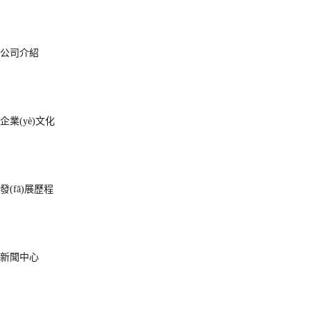
公司介紹
企業(yè)文化
發(fā)展歷程
新聞中心