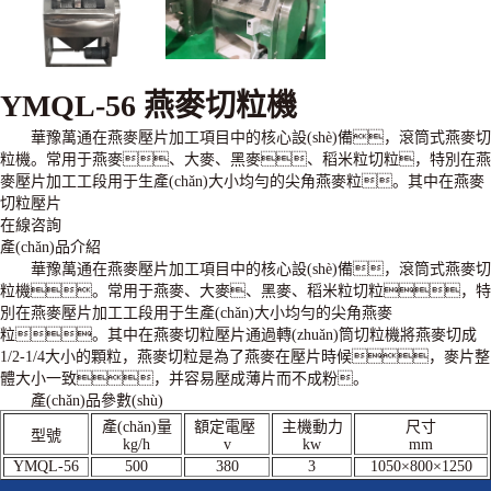
YMQL-56 燕麥切粒機
華豫萬通在燕麥壓片加工項目中的核心設(shè)備，滾筒式燕麥切
粒機。常用于燕麥、大麥、黑麥、稻米粒切粒，特別在燕
麥壓片加工工段用于生產(chǎn)大小均勻的尖角燕麥粒。其中在燕麥
切粒壓片
在線咨詢
產(chǎn)品介紹
華豫萬通
在燕麥壓片加工項目中的核心設(shè)備，滾筒式燕麥切
粒機。常用于燕麥、大麥、黑麥、稻米粒切粒，特
別在燕麥壓片加工工段用于生產(chǎn)大小均勻的尖角燕麥
粒。其中在燕麥切粒壓片通過轉(zhuǎn)筒切粒機將燕麥切成
1/2-1/4大小的顆粒，燕麥切粒是為了燕麥在壓片時候，麥片整
體大小一致，并容易壓成薄片而不成粉。
產(chǎn)品參數(shù)
產(chǎn)量
額定電壓
主機動力
尺寸
型號
kg/h
v
kw
mm
YMQL-56
500
380
3
1050×800×1250