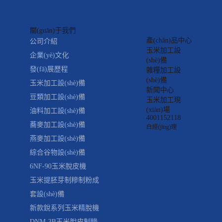
關(guān)于我們
產(chǎn)品中心
公司介紹
玉米加工設
企業(yè)文化
(shè)備
發(fā)展歷程
雜糧加工設
(shè)備
玉米加工設(shè)備
新聞中心
豆類加工設(shè)備
玉米加工現
(xiàn)場
油料加工設(shè)備
4001152118
蕎麥加工設(shè)備
白經(jīng)理
燕麥加工設(shè)備
綜合谷物設(shè)備
6NF-90玉米脫皮機
玉米提胚芽制糝制粉成
套設(shè)備
新款銳系列玉米精脫機
DNM-3B玉米脫皮制糝