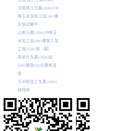
河南商丘日產(chǎn)100
噸玉米深加工設(shè)備
安裝試機中
山東日產(chǎn)30噸玉
米加工設(shè)備客戶加
工現(xiàn)場（圖）
燕麥片生產(chǎn)設
(shè)備發(fā)往廣東清
遠
玉米粉加工生產(chǎn)
線視頻