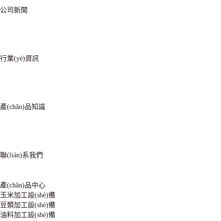
公司新聞
行業(yè)資訊
產(chǎn)品知識
聯(lián)系我們
產(chǎn)品中心
玉米加工設(shè)備
豆類加工設(shè)備
油料加工設(shè)備