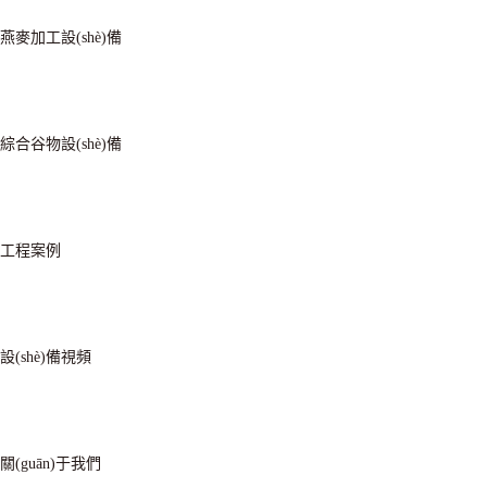
燕麥加工設(shè)備
綜合谷物設(shè)備
工程案例
設(shè)備視頻
關(guān)于我們