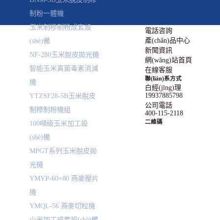
制粉一體機
玉米制糝制粉成套設
電話咨詢
產(chǎn)品中心
(shè)備
新聞資訊
NF-280玉米脫皮拋光機
網(wǎng)站首頁
智能玉米真菌毒素消減
在線客服
聯(lián)系方式
機
白經(jīng)理
19937885798
YTZSF28-5B玉米脫皮
公司電話
制糝制粉機組
400-115-2118
二維碼
100噸級玉米加工設
(shè)備
MPGT系列玉米脫皮拋
光機
YMYP-60×80 燕麥壓片
機
YMQL-56 燕麥切粒機
小米加工成套設(shè)備