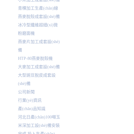
青稞加工生產(chǎn)線
燕麥脫殼成套設(shè)備
冰冷型纖維超細(xì)微
粉磨面機
燕麥片加工成套設(shè)
備
HTP-80燕麥脫殼機
大麥加工成套設(shè)備
大型豌豆脫皮成套設
(shè)備
公司新聞
行業(yè)資訊
產(chǎn)品知識
河北日產(chǎn)100噸玉
米深加工設(shè)備安裝
完成 投入生產(chǎn)