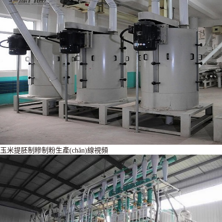
玉米提胚制糝制粉生產(chǎn)線視頻