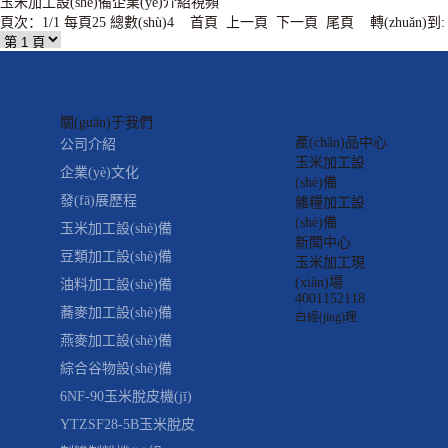
玉米加工設(shè)備企業(yè)介紹視頻
頁次：1/1 每頁25 總數(shù)4 首頁 上一頁 下一頁 尾頁 轉(zhuǎn)到:
關(guān)于我們
產(chǎn)品中心
公司介紹
玉米加工設
企業(yè)文化
(shè)備
發(fā)展歷程
雜糧加工設
(shè)備
玉米加工設(shè)備
新聞中心
豆類加工設(shè)備
玉米加工現
(xiàn)場
油料加工設(shè)備
4001152118
蕎麥加工設(shè)備
白經(jīng)理
燕麥加工設(shè)備
綜合谷物設(shè)備
6NF-90玉米脫皮機(jī)
YTZSF28-5B玉米脫皮