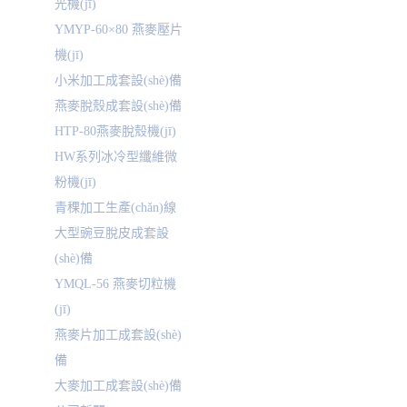
光機(jī)
YMYP-60×80 燕麥壓片
機(jī)
小米加工成套設(shè)備
燕麥脫殼成套設(shè)備
HTP-80燕麥脫殼機(jī)
HW系列冰冷型纖維微
粉機(jī)
青稞加工生產(chǎn)線
大型豌豆脫皮成套設
(shè)備
YMQL-56 燕麥切粒機
(jī)
燕麥片加工成套設(shè)
備
大麥加工成套設(shè)備