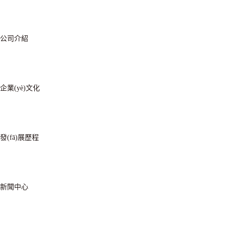
公司介紹
企業(yè)文化
發(fā)展歷程
新聞中心