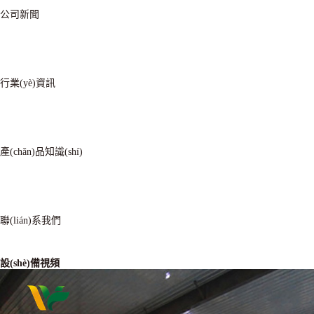
公司新聞
行業(yè)資訊
產(chǎn)品知識(shí)
聯(lián)系我們
設(shè)備視頻