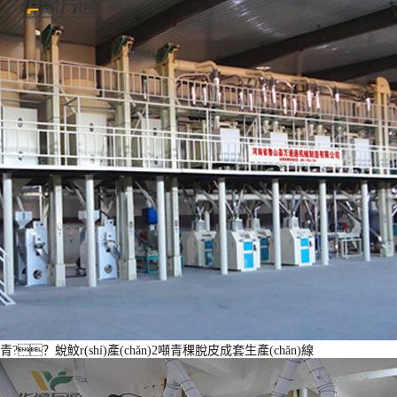
青?？蛻魰r(shí)產(chǎn)2噸青稞脫皮成套生產(chǎn)線