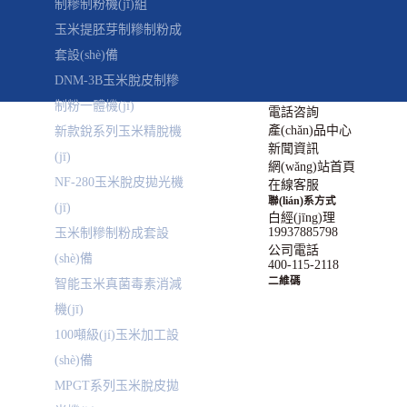
制糝制粉機(jī)組
玉米提胚芽制糝制粉成
套設(shè)備
DNM-3B玉米脫皮制糝
制粉一體機(jī)
電話咨詢
產(chǎn)品中心
新款銳系列玉米精脫機
新聞資訊
(jī)
網(wǎng)站首頁
NF-280玉米脫皮拋光機
在線客服
聯(lián)系方式
(jī)
白經(jīng)理
19937885798
玉米制糝制粉成套設
公司電話
(shè)備
400-115-2118
二維碼
智能玉米真菌毒素消減
機(jī)
100噸級(jí)玉米加工設
(shè)備
MPGT系列玉米脫皮拋