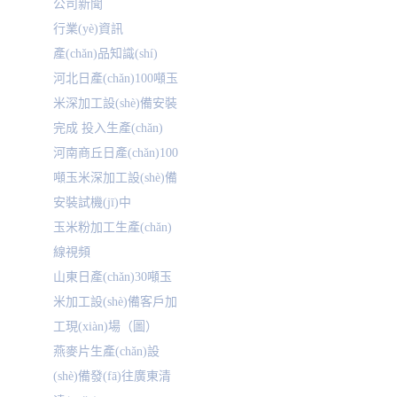
公司新聞
行業(yè)資訊
產(chǎn)品知識(shí)
河北日產(chǎn)100噸玉
米深加工設(shè)備安裝
完成 投入生產(chǎn)
河南商丘日產(chǎn)100
噸玉米深加工設(shè)備
安裝試機(jī)中
玉米粉加工生產(chǎn)
線視頻
山東日產(chǎn)30噸玉
米加工設(shè)備客戶加
工現(xiàn)場（圖）
燕麥片生產(chǎn)設
(shè)備發(fā)往廣東清