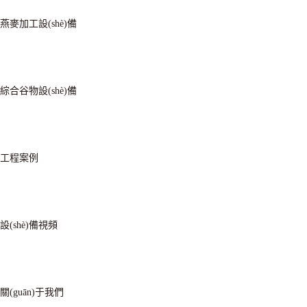
燕麥加工設(shè)備
綜合谷物設(shè)備
工程案例
設(shè)備視頻
關(guān)于我們