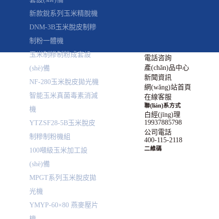
新款銳系列玉米精脫機
DNM-3B玉米脫皮制糝
制粉一體機
玉米制糝制粉成套設
電話咨詢
產(chǎn)品中心
(shè)備
新聞資訊
NF-280玉米脫皮拋光機
網(wǎng)站首頁
智能玉米真菌毒素消減
在線客服
聯(lián)系方式
機
白經(jīng)理
19937885798
YTZSF28-5B玉米脫皮
公司電話
制糝制粉機組
400-115-2118
二維碼
100噸級玉米加工設
(shè)備
MPGT系列玉米脫皮拋
光機
YMYP-60×80 燕麥壓片
機