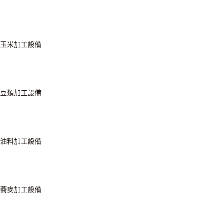
玉米加工設備
豆類加工設備
油料加工設備
蕎麥加工設備