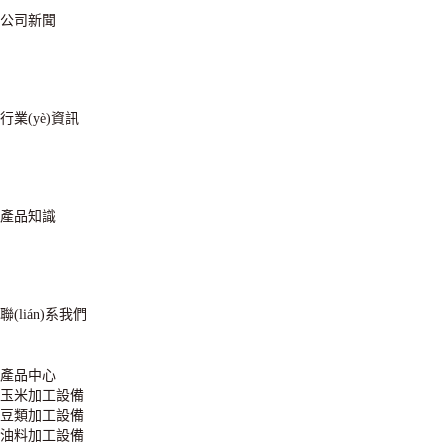
公司新聞
行業(yè)資訊
產品知識
聯(lián)系我們
產品中心
玉米加工設備
豆類加工設備
油料加工設備