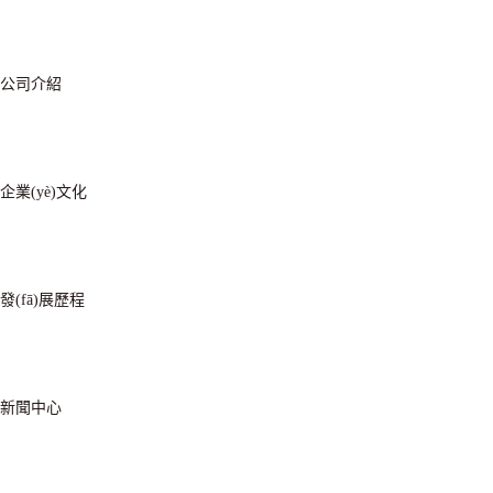
公司介紹
企業(yè)文化
發(fā)展歷程
新聞中心