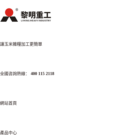
讓玉米雜糧加工更簡單
全國咨詢熱線：
400 115 2118
網站首頁
產品中心