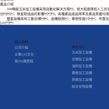
產品介紹
100噸級
玉米加工設備
采用自動化解決方案，很大程度降低人工的
分、麩星對成品的影響。各種產品成品得率及產品質量均達到
整套設備具有工藝合理、設備耐用、專用性強、布置合理
(yè)。
關于我們
產品中心
公司介紹
玉米加工設備
企業(yè)文化
豆類加工設備
發(fā)展歷程
油料加工設備
蕎麥加工設備
燕麥加工設備
綜合谷物設備