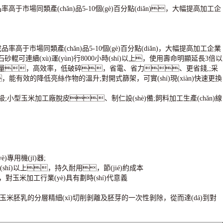
市場同類產(chǎn)品5-10個(gè)百分點(diǎn)，大幅提高加工企
高于市場同類產(chǎn)品5-10個(gè)百分點(diǎn)，大幅提高加工企業
保;金剛石砂輥可連續(xù)運(yùn)行8000小時(shí)以上，使用壽命明顯延長3倍以
產(chǎn)量，高效率，低破碎，省電、省力、更省錢,;采
jī)，能有效的降低亮絲作物的溫升;對開式篩架，可實(shí)現(xiàn)快速更換
級;小型玉米加工廠脫皮、制仁設(shè)備;飼料加工生產(chǎn)線
用機(jī)器;
時(shí)以上，持久耐用，節(jié)約成本
收益，對玉米加工行業(yè)具有劃時(shí)代意義
iàn)對玉米胚乳的分層精細(xì)切削剝離及胚芽的一次性剝除，從而達(dá)到對