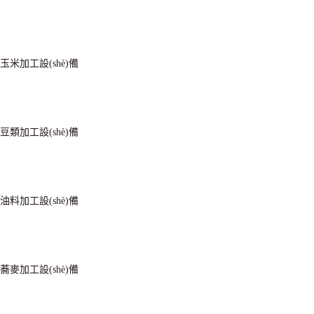
玉米加工設(shè)備
豆類加工設(shè)備
油料加工設(shè)備
蕎麥加工設(shè)備