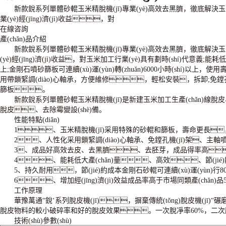
新款銳系列單體砂輥玉米精脫機(jī)專業(yè)高效去黑臍，徹底解決玉米加工生
業(yè)經(jīng)濟(jì)收益，對
在線咨詢
產(chǎn)品介紹
新款銳系列單體砂輥玉米精脫機(jī)專業(yè)高效去黑臍，徹底解決
玉
(yè)經(jīng)濟(jì)收益，對玉米加工行業(yè)具有劃時(shí)代意義;能耗低
上;金剛石噴砂篩板可連續(xù)運(yùn)轉(zhuǎn)6000小時(shí
用帶鎖緊調(diào)心軸承，方便維修，輕松安裝，拆卸;免鏜孔機(jī)
篩板。
新款銳系列單體砂輥玉米精脫機(jī)是新建玉米加工生產(chǎn)線脫皮、去胚
脫皮、去除霉變設(shè)備。
性能特點(diǎn)
1、玉米精脫機(jī)采用特殊的砂輥和篩板，壽命更長
2、人性化采用鎖緊調(diào)心軸承、免鏜孔機(jī)架、主軸噴風(f
3、成品好高效去皮、去黑臍、去胚芽，成品得率高
4、能耗低大產(chǎn)量、高效、節(jié)能
5、持久耐用，節(jié)約成本金剛石砂輥可連續(xù)運(yùn)行8000小
6、增加經(jīng)濟(jì)效益成品率高于市場同類產(chǎn)品5-1
工作原理
華豫萬通
“銳‘系列脫皮機(jī)，摒棄傳統(tǒng)脫皮機(jī
脫皮物料的較小破碎率和好的脫皮效果。一次脫凈率60%，二次脫凈
技術(shù)參數(shù)