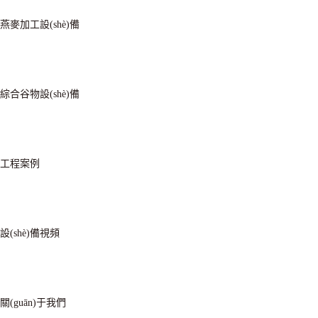
燕麥加工設(shè)備
綜合谷物設(shè)備
工程案例
設(shè)備視頻
關(guān)于我們