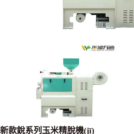
新款銳系列玉米精脫機(jī)