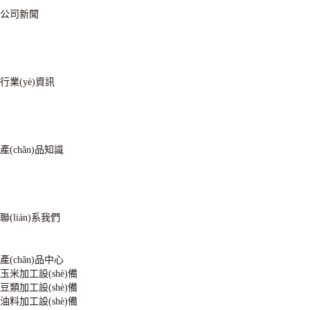
公司新聞
行業(yè)資訊
產(chǎn)品知識
聯(lián)系我們
產(chǎn)品中心
玉米加工設(shè)備
豆類加工設(shè)備
油料加工設(shè)備