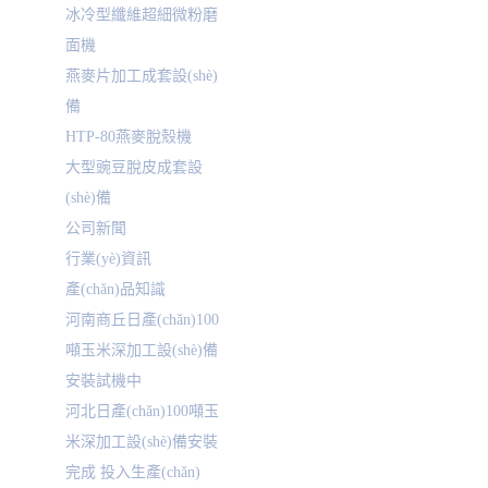
冰冷型纖維超細微粉磨
面機
燕麥片加工成套設(shè)
備
HTP-80燕麥脫殼機
大型豌豆脫皮成套設
(shè)備
公司新聞
行業(yè)資訊
產(chǎn)品知識
河南商丘日產(chǎn)100
噸玉米深加工設(shè)備
安裝試機中
河北日產(chǎn)100噸玉
米深加工設(shè)備安裝
完成 投入生產(chǎn)