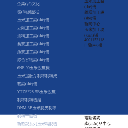
玉米加工設
企業(yè)文化
(shè)備
發(fā)展歷程
雜糧加工設
(shè)備
玉米加工設(shè)備
新聞中心
豆類加工設(shè)備
玉米加工現
(xiàn)場
油料加工設(shè)備
4001152118
蕎麥加工設(shè)備
白經(jīng)理
燕麥加工設(shè)備
綜合谷物設(shè)備
6NF-90玉米脫皮機
玉米提胚芽制糝制粉成
套設(shè)備
YTZSF28-5B玉米脫皮
制糝制粉機組
DNM-3B玉米脫皮制糝
制粉一體機
電話咨詢
產(chǎn)品中心
新款銳系列玉米精脫機