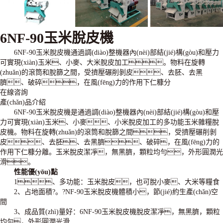
6NF-90玉米脫皮機
6NF-90玉米脫皮機通過調(diào)整機器內(nèi)部結(jié)構(gòu)和壓力
可實現(xiàn)玉米、小麥、大米脫皮加工。物料在旋轉
(zhuǎn)的滾筒和脫篩之間，受擠壓碾削剝皮、去胚、去黑
臍、破碎，在風(fēng)力的作用下仁糠分
在線咨詢
產(chǎn)品介紹
6NF-90
玉米脫皮機
是通過調(diào)整機器內(nèi)部結(jié)構(gòu)和壓
力可實現(xiàn)玉米、小麥、小米脫皮加工的多功能玉米雜糧脫
皮機。物料在旋轉(zhuǎn)的滾筒和脫篩之間，受擠壓碾削剝
皮、去胚、去黑臍、破碎，在風(fēng)力的
作用下仁糠分離。玉米脫皮潔凈，無黑臍，顆粒均勻，外形圓潤光
滑。
性能優(yōu)點
1、多功能：玉米脫皮，也可脫小麥、大米等糧食
2、占地面積?。?NF-90玉米脫皮機體積小，節(jié)約生產(chǎn)空
間
3、成品質(zhì)量好：6NF-90玉米脫皮機脫皮潔凈，無黑臍，顆粒
均勻，外形圓潤光滑