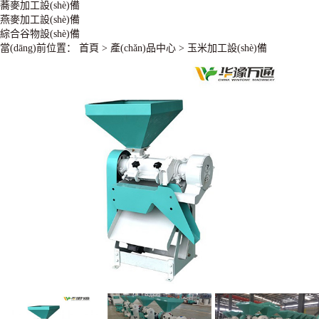
蕎麥加工設(shè)備
燕麥加工設(shè)備
綜合谷物設(shè)備
當(dāng)前位置：
首頁
>
產(chǎn)品中心
>
玉米加工設(shè)備