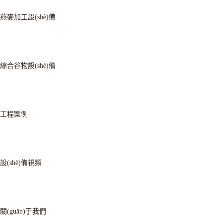
燕麥加工設(shè)備
綜合谷物設(shè)備
工程案例
設(shè)備視頻
關(guān)于我們