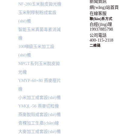
新聞資訊
NF-280玉米脫皮拋光機
網(wǎng)站首頁
玉米制糝制粉成套設
在線客服
聯(lián)系方式
(shè)備
白經(jīng)理
19937885798
智能玉米真菌毒素消減
公司電話
機
400-115-2118
二維碼
100噸級玉米加工設
(shè)備
MPGT系列玉米脫皮拋
光機
YMYP-60×80 燕麥壓片
機
小米加工成套設(shè)備
YMQL-56 燕麥切粒機
燕麥脫殼成套設(shè)備
青稞加工生產(chǎn)線
大麥加工成套設(shè)備