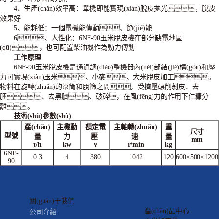
4、生產(chǎn)效率高：單機即能實現(xiàn)脫皮拋光，脫皮
效果好
5、能耗低：一個電機能傳動、節(jié)能
6、人性化：6NF-90玉米脫皮機在部分缺電地區
(qū)，也可配置柴油機作為動力傳動
工作原理
6NF-90玉米脫皮機是通過調(diào)整機器內(nèi)部結(jié)構(gòu)和壓
力可實現(xiàn)玉米、小麥、大米脫皮加工。
物料在旋轉(zhuǎn)的滾筒和脫篩之間，受擠壓碾削剝皮、去
胚、去黑臍、破碎，在風(fēng)力的作用下仁糠分
離。
技術(shù)參數(shù)
產(chǎn)
主機動
額定電
主軸轉(zhuǎn)
重
尺寸
型號
量
力
壓
速
量
mm
t/h
kw
v
r/min
kg
6NF-
0.3
4
380
1042
120
600×500×1200
90
關(guān)于我們
產(chǎn)品中心
公司介紹