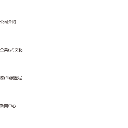
公司介紹
企業(yè)文化
發(fā)展歷程
新聞中心