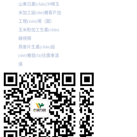
山東日產(chǎn)30噸玉
米加工設(shè)備客戶加
工現(xiàn)場（圖）
玉米粉加工生產(chǎn)
線視頻
燕麥片生產(chǎn)設
(shè)備發(fā)往廣東清
遠