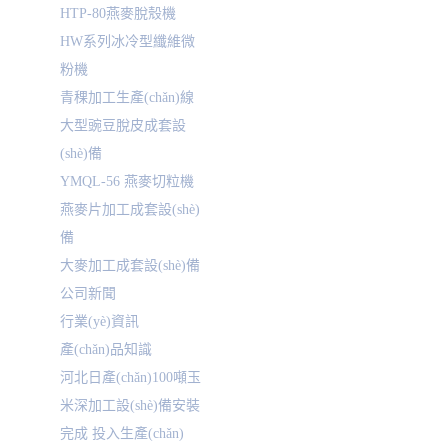
HTP-80燕麥脫殼機
HW系列冰冷型纖維微
粉機
青稞加工生產(chǎn)線
大型豌豆脫皮成套設
(shè)備
YMQL-56 燕麥切粒機
燕麥片加工成套設(shè)
備
大麥加工成套設(shè)備
公司新聞
行業(yè)資訊
產(chǎn)品知識
河北日產(chǎn)100噸玉
米深加工設(shè)備安裝
完成 投入生產(chǎn)