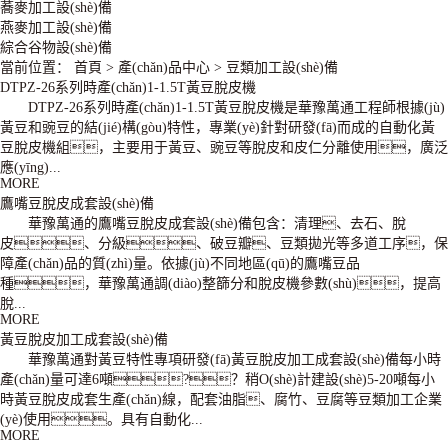
蕎麥加工設(shè)備
燕麥加工設(shè)備
綜合谷物設(shè)備
當前位置：
首頁
>
產(chǎn)品中心
>
豆類加工設(shè)備
DTPZ-26系列時產(chǎn)1-1.5T黃豆脫皮機
DTPZ-26系列時產(chǎn)1-1.5T黃豆脫皮機是華豫萬通工程師根據(jù)
黃豆和豌豆的結(jié)構(gòu)特性，專業(yè)針對研發(fā)而成的自動化黃
豆脫皮機組，主要用于黃豆、豌豆等脫皮和皮仁分離使用，廣泛
應(yīng)...
MORE
鷹嘴豆脫皮成套設(shè)備
華豫萬通的鷹嘴豆脫皮成套設(shè)備包含：清理、去石、脫
皮、分級、破豆瓣、豆類拋光等多道工序，保
障產(chǎn)品的質(zhì)量。依據(jù)不同地區(qū)的鷹嘴豆品
種，華豫萬通調(diào)整篩分和脫皮機參數(shù)，提高
脫...
MORE
黃豆脫皮加工成套設(shè)備
華豫萬通對黃豆特性專項研發(fā)黃豆脫皮加工成套設(shè)備每小時
產(chǎn)量可達6噸?？稍O(shè)計建設(shè)5-20噸每小
時黃豆脫皮成套生產(chǎn)線，配套油脂、腐竹、豆腐等豆類加工企業
(yè)使用。具有自動化...
MORE