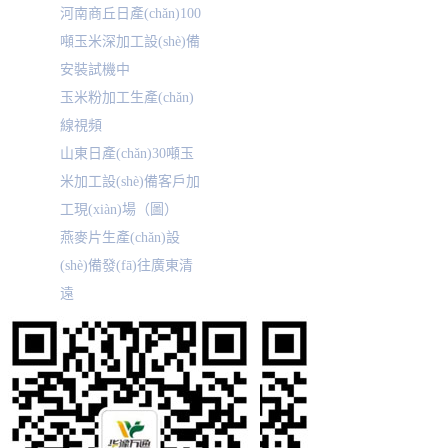
河南商丘日產(chǎn)100
噸玉米深加工設(shè)備
安裝試機中
玉米粉加工生產(chǎn)
線視頻
山東日產(chǎn)30噸玉
米加工設(shè)備客戶加
工現(xiàn)場（圖）
燕麥片生產(chǎn)設
(shè)備發(fā)往廣東清
遠