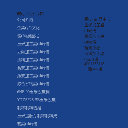
關(guān)于我們
產(chǎn)品中心
公司介紹
玉米加工設
企業(yè)文化
(shè)備
發(fā)展歷程
雜糧加工設
(shè)備
玉米加工設(shè)備
新聞中心
豆類加工設(shè)備
玉米加工現
(xiàn)場
油料加工設(shè)備
4001152118
蕎麥加工設(shè)備
白經(jīng)理
燕麥加工設(shè)備
綜合谷物設(shè)備
6NF-90玉米脫皮機
YTZSF28-5B玉米脫皮
制糝制粉機組
玉米提胚芽制糝制粉成
套設(shè)備