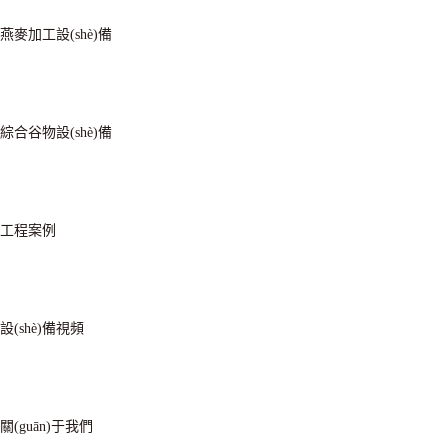
燕麥加工設(shè)備
綜合谷物設(shè)備
工程案例
設(shè)備視頻
關(guān)于我們