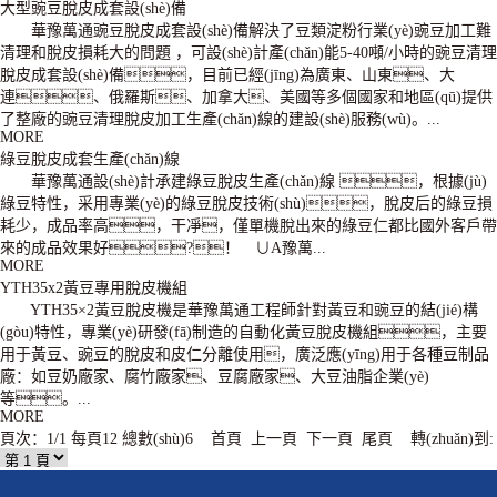
大型豌豆脫皮成套設(shè)備
華豫萬通豌豆脫皮成套設(shè)備解決了豆類淀粉行業(yè)豌豆加工難
清理和脫皮損耗大的問題 ，可設(shè)計產(chǎn)能5-40噸/小時的豌豆清理
脫皮成套設(shè)備，目前已經(jīng)為廣東、山東、大
連、俄羅斯、加拿大、美國等多個國家和地區(qū)提供
了整廠的豌豆清理脫皮加工生產(chǎn)線的建設(shè)服務(wù)。...
MORE
綠豆脫皮成套生產(chǎn)線
華豫萬通設(shè)計承建綠豆脫皮生產(chǎn)線 ，根據(jù)
綠豆特性，采用專業(yè)的綠豆脫皮技術(shù)，脫皮后的綠豆損
耗少，成品率高，干凈，僅單機脫出來的綠豆仁都比國外客戶帶
來的成品效果好?！ ∪A豫萬...
MORE
YTH35x2黃豆專用脫皮機組
YTH35×2黃豆脫皮機是華豫萬通工程師針對黃豆和豌豆的結(jié)構
(gòu)特性，專業(yè)研發(fā)制造的自動化黃豆脫皮機組，主要
用于黃豆、豌豆的脫皮和皮仁分離使用，廣泛應(yīng)用于各種豆制品
廠：如豆奶廠家、腐竹廠家、豆腐廠家、大豆油脂企業(yè)
等。...
MORE
頁次：1/1 每頁12 總數(shù)6 首頁 上一頁 下一頁 尾頁 轉(zhuǎn)到: