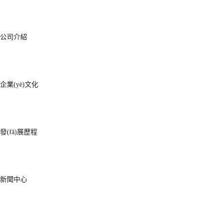
公司介紹
企業(yè)文化
發(fā)展歷程
新聞中心