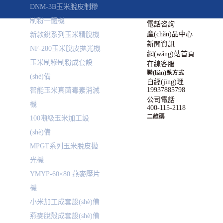
DNM-3B玉米脫皮制糝
制粉一體機
電話咨詢
產(chǎn)品中心
新款銳系列玉米精脫機
新聞資訊
NF-280玉米脫皮拋光機
網(wǎng)站首頁
玉米制糝制粉成套設
在線客服
聯(lián)系方式
(shè)備
白經(jīng)理
19937885798
智能玉米真菌毒素消減
公司電話
機
400-115-2118
二維碼
100噸級玉米加工設
(shè)備
MPGT系列玉米脫皮拋
光機
YMYP-60×80 燕麥壓片
機
小米加工成套設(shè)備
燕麥脫殼成套設(shè)備