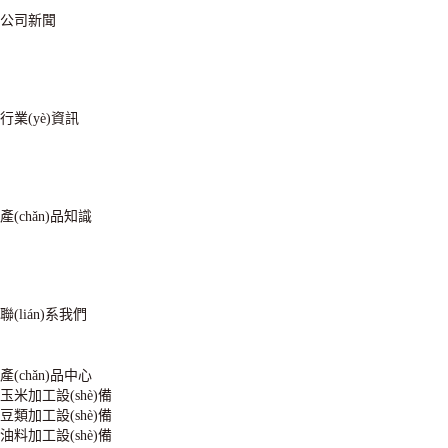
公司新聞
行業(yè)資訊
產(chǎn)品知識
聯(lián)系我們
產(chǎn)品中心
玉米加工設(shè)備
豆類加工設(shè)備
油料加工設(shè)備