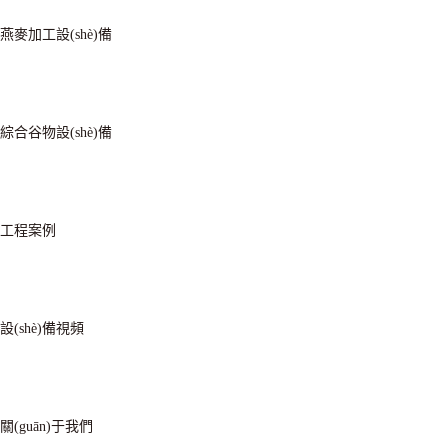
燕麥加工設(shè)備
綜合谷物設(shè)備
工程案例
設(shè)備視頻
關(guān)于我們