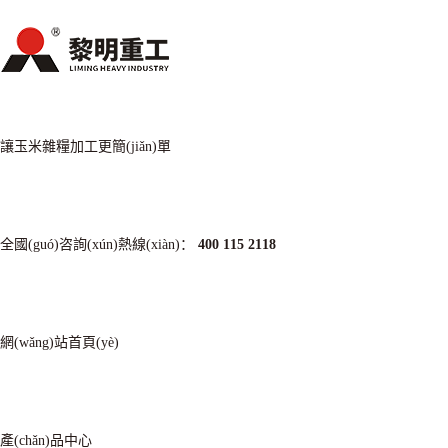
讓玉米雜糧加工更簡(jiǎn)單
全國(guó)咨詢(xún)熱線(xiàn)：
400 115 2118
網(wǎng)站首頁(yè)
產(chǎn)品中心