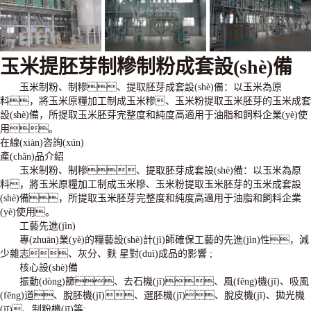
玉米提胚芽制糝制粉成套設(shè)備
玉米制粉、制糝、提取胚芽成套設(shè)備：以玉米為原
料，將玉米原糧加工制成玉米糝、玉米粉提取玉米胚芽的玉米成套
設(shè)備，所提取玉米胚芽完整度和純度高適用于油脂和飼料企業(yè)使
用。
在線(xiàn)咨詢(xún)
產(chǎn)品介紹
玉米制粉、制糝、提取胚芽成套設(shè)備：以玉米為原
料，將玉米原糧加工制成玉米糝、玉米粉提取玉米胚芽的玉米成套設
(shè)備，所提取玉米胚芽完整度和純度高適用于油脂和飼料企業
(yè)使用。
工藝先進(jìn)
專(zhuān)業(yè)的糧藝設(shè)計(jì)師確保工藝的先進(jìn)性，減
少雜志、灰分、麩 星對(duì)成品的影響 ;
核心設(shè)備
振動(dòng)篩、去石機(jī)、風(fēng)機(jī)、吸風
(fēng)道、脫胚機(jī)、選胚機(jī)、脫皮機(jī)、拋光機
(jī)、制粉機(jī)等;