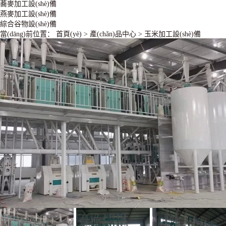
蕎麥加工設(shè)備
燕麥加工設(shè)備
綜合谷物設(shè)備
當(dāng)前位置：
首頁(yè)
>
產(chǎn)品中心
>
玉米加工設(shè)備