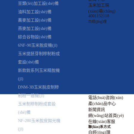
豆類(lèi)加工設(shè)備
玉米加工現
(xiàn)場(chǎng)
油料加工設(shè)備
4001152118
蕎麥加工設(shè)備
白經(jīng)理
燕麥加工設(shè)備
綜合谷物設(shè)備
6NF-90玉米脫皮機(jī)
玉米提胚芽制糝制粉成
套設(shè)備
新款銳系列玉米精脫機
(jī)
DNM-3B玉米脫皮制糝
制粉一體機(jī)
電話(huà)咨詢(xún)
產(chǎn)品中心
玉米制糝制粉成套設
新聞資訊
(shè)備
網(wǎng)站首頁(yè)
NF-280玉米脫皮拋光機
在線(xiàn)客服
聯(lián)系方式
(jī)
白經(jīng)理