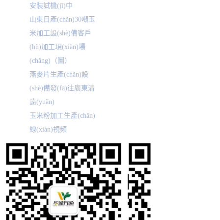
安裝試機(jī)中
山東日產(chǎn)30噸玉
米加工設(shè)備客戶
(hù)加工現(xiàn)場
(chǎng)（圖）
燕麥片生產(chǎn)設
(shè)備發(fā)往廣東清
遠(yuǎn)
玉米粉加工生產(chǎn)
線(xiàn)視頻