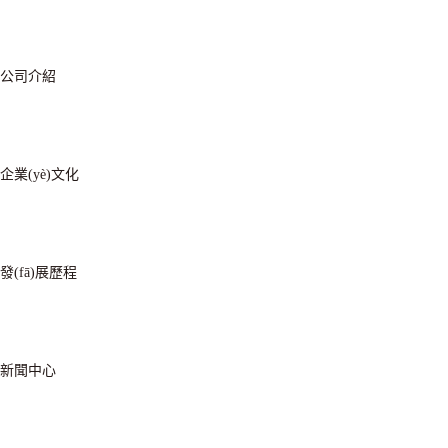
公司介紹
企業(yè)文化
發(fā)展歷程
新聞中心