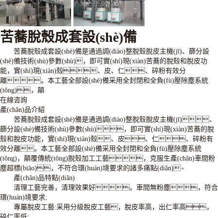
苦蕎脫殼成套設(shè)備
苦蕎脫殼成套設(shè)備是通過調(diào)整脫殼脫皮主機(jī)、篩分設
(shè)備技術(shù)參數(shù)，即可實(shí)現(xiàn)苦蕎的脫殼和脫皮功
能，實(shí)現(xiàn)殼、皮、仁、碎粉有效分
離。本工藝全部設(shè)備采用全封閉和全負(fù)壓除塵系統
(tǒng)，顛
在線咨詢
產(chǎn)品介紹
苦蕎脫殼成套設(shè)備是通過調(diào)整脫殼脫皮主機(jī)、
篩分設(shè)備技術(shù)參數(shù)，即可實(shí)現(xiàn)苦蕎的脫
殼和脫皮功能，實(shí)現(xiàn)殼、皮、仁、碎粉有
效分離。本工藝全部設(shè)備采用全封閉和全負(fù)壓除塵系統
(tǒng)，顛覆傳統(tǒng)脫殼加工工藝，克服生產(chǎn)車間粉
塵超標(biāo)，不符合環(huán)境要求的諸多痛點(diǎn)。
產(chǎn)品特點(diǎn)
清理工藝完善，清理效果好。車間無粉塵，符合
環(huán)境要求;
專屬脫皮工藝:采用分級脫皮工藝，脫皮率高，出仁率高，
碎仁率低;