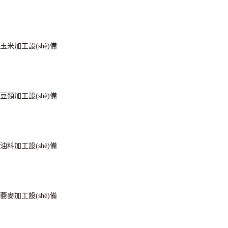
玉米加工設(shè)備
豆類加工設(shè)備
油料加工設(shè)備
蕎麥加工設(shè)備