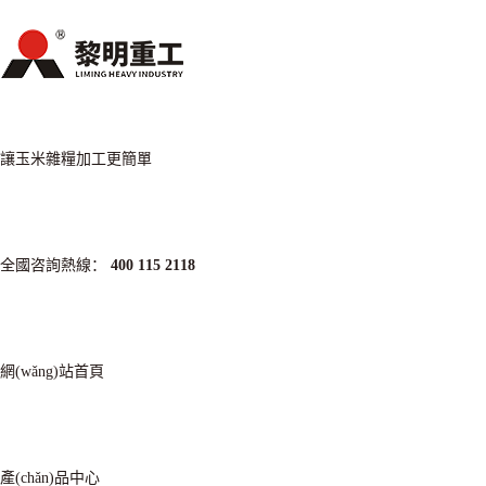
讓玉米雜糧加工更簡單
全國咨詢熱線：
400 115 2118
網(wǎng)站首頁
產(chǎn)品中心