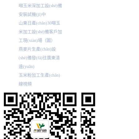
噸玉米深加工設(shè)備
安裝試機(jī)中
山東日產(chǎn)30噸玉
米加工設(shè)備客戶加
工現(xiàn)場（圖）
燕麥片生產(chǎn)設
(shè)備發(fā)往廣東清
遠(yuǎn)
玉米粉加工生產(chǎn)
線視頻