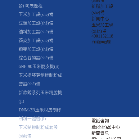
(shè)備
發(fā)展歷程
雜糧加工設
(shè)備
玉米加工設(shè)備
新聞中心
豆類加工設(shè)備
玉米加工現
(xiàn)場
油料加工設(shè)備
4001152118
蕎麥加工設(shè)備
白經(jīng)理
燕麥加工設(shè)備
綜合谷物設(shè)備
6NF-90玉米脫皮機(jī)
玉米提胚芽制糝制粉成
套設(shè)備
新款銳系列玉米精脫機
(jī)
DNM-3B玉米脫皮制糝
制粉一體機(jī)
電話咨詢
產(chǎn)品中心
玉米制糝制粉成套設
新聞資訊
(shè)備