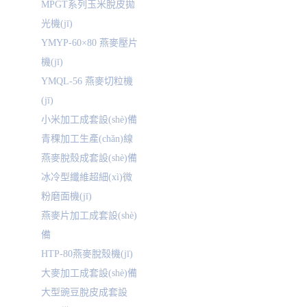
MPGT系列玉米脫皮拋
光機(jī)
YMYP-60×80 燕麥壓片
機(jī)
YMQL-56 燕麥切粒機
(jī)
小米加工成套設(shè)備
青稞加工生產(chǎn)線
燕麥脫殼成套設(shè)備
冰冷型纖維超細(xì)微
粉磨面機(jī)
燕麥片加工成套設(shè)
備
HTP-80燕麥脫殼機(jī)
大麥加工成套設(shè)備
大型豌豆脫皮成套設