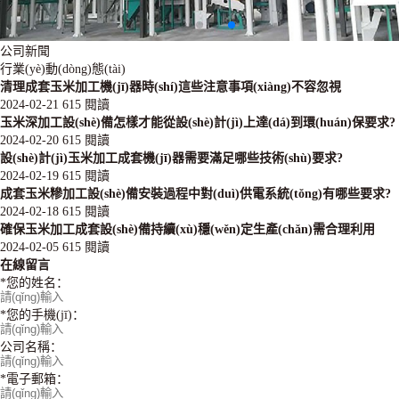
公司新聞
行業(yè)動(dòng)態(tài)
清理成套玉米加工機(jī)器時(shí)這些注意事項(xiàng)不容忽視
2024-02-21
615 閱讀
玉米深加工設(shè)備怎樣才能從設(shè)計(jì)上達(dá)到環(huán)保要求?
2024-02-20
615 閱讀
設(shè)計(jì)玉米加工成套機(jī)器需要滿足哪些技術(shù)要求?
2024-02-19
615 閱讀
成套玉米糝加工設(shè)備安裝過程中對(duì)供電系統(tǒng)有哪些要求?
2024-02-18
615 閱讀
確保玉米加工成套設(shè)備持續(xù)穩(wěn)定生產(chǎn)需合理利用
2024-02-05
615 閱讀
在線留言
*
您的姓名：
*
您的手機(jī)：
公司名稱：
*
電子郵箱：