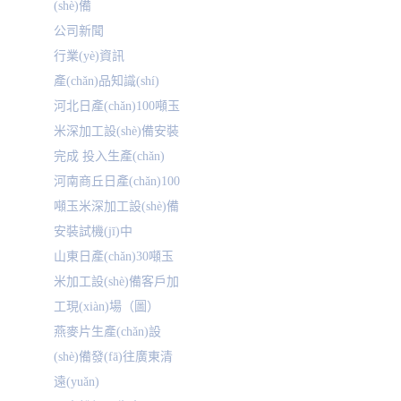
(shè)備
公司新聞
行業(yè)資訊
產(chǎn)品知識(shí)
河北日產(chǎn)100噸玉
米深加工設(shè)備安裝
完成 投入生產(chǎn)
河南商丘日產(chǎn)100
噸玉米深加工設(shè)備
安裝試機(jī)中
山東日產(chǎn)30噸玉
米加工設(shè)備客戶加
工現(xiàn)場（圖）
燕麥片生產(chǎn)設
(shè)備發(fā)往廣東清
遠(yuǎn)