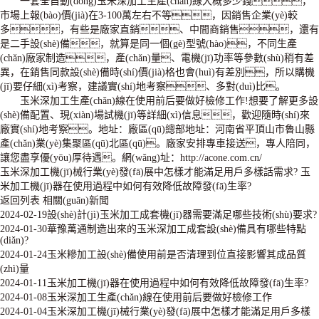
一套全自動(dòng)玉米深加工生產(chǎn)線大概多少錢，
市場上報(bào)價(jià)在3-100萬左右不等，因銷售企業(yè)較
多，有些是廠家直銷、中間商銷售，還有
是二手設(shè)備，就算是同一個(gè)型號(hào)，不同生產
(chǎn)廠家制造，產(chǎn)量、電機(jī)功率等參數(shù)稍有差
異，在銷售同款設(shè)備時(shí)價(jià)格也會(huì)有差別，所以購機
(jī)要仔細(xì)考察，建議實(shí)地考察、多對(duì)比。
玉米深加工生產(chǎn)線在使用前后要做好檢修工作!想要了解更多設
(shè)備配置、現(xiàn)場試機(jī)等詳細(xì)信息，歡迎隨時(shí)來
廠實(shí)地考察。地址：廠區(qū)總部地址：河南省平頂山市魯山縣
產(chǎn)業(yè)集聚區(qū)北區(qū)。廠家安排專車接送，專人陪同，
讓您盡享優(yōu)厚待遇。網(wǎng)址：
http://acone.com.cn/
玉米深加工機(jī)械行業(yè)發(fā)展中怎樣才能滿足用戶多樣話需求?
玉
米加工機(jī)器在使用過程中如何有效降低故障發(fā)生率?
返回列表
相關(guān)新聞
2024-02-19
設(shè)計(jì)玉米加工成套機(jī)器需要滿足哪些技術(shù)要求?
2024-01-30
華豫萬通制造出來的玉米深加工成套設(shè)備具有哪些特點
(diǎn)?
2024-01-24
玉米糝加工設(shè)備使用前是否清理到位直接影響其成品質
(zhì)量
2024-01-11
玉米加工機(jī)器在使用過程中如何有效降低故障發(fā)生率?
2024-01-08
玉米深加工生產(chǎn)線在使用前后要做好檢修工作
2024-01-04
玉米深加工機(jī)械行業(yè)發(fā)展中怎樣才能滿足用戶多樣