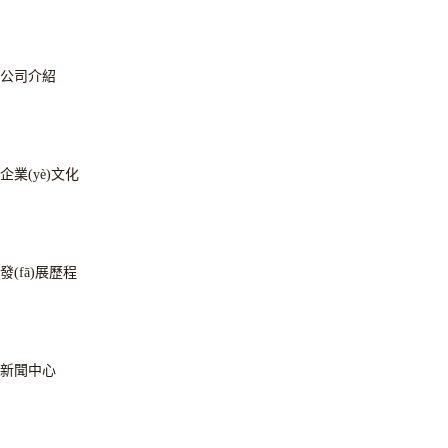
公司介紹
企業(yè)文化
發(fā)展歷程
新聞中心