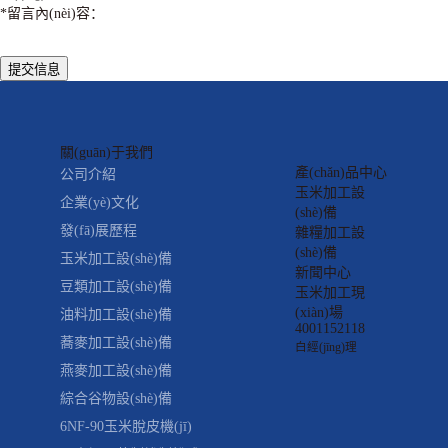
*
留言內(nèi)容：
提交信息
關(guān)于我們
產(chǎn)品中心
公司介紹
玉米加工設
企業(yè)文化
(shè)備
發(fā)展歷程
雜糧加工設
(shè)備
玉米加工設(shè)備
新聞中心
豆類加工設(shè)備
玉米加工現
(xiàn)場
油料加工設(shè)備
4001152118
蕎麥加工設(shè)備
白經(jīng)理
燕麥加工設(shè)備
綜合谷物設(shè)備
6NF-90玉米脫皮機(jī)