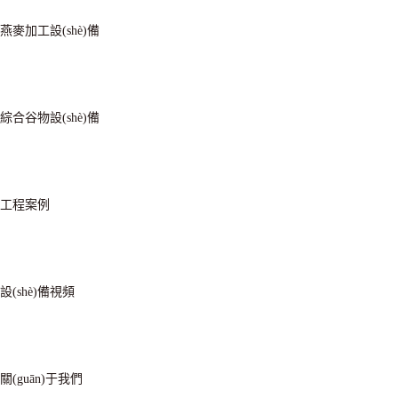
燕麥加工設(shè)備
綜合谷物設(shè)備
工程案例
設(shè)備視頻
關(guān)于我們