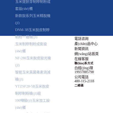
玉米提胚芽制糝制粉成
套設(shè)備
新款銳系列玉米精脫機
(jī)
DNM-3B玉米脫皮制糝
制粉一體機(jī)
電話咨詢
產(chǎn)品中心
玉米制糝制粉成套設
新聞資訊
(shè)備
網(wǎng)站首頁
NF-280玉米脫皮拋光機
在線客服
聯(lián)系方式
(jī)
白經(jīng)理
19937885798
智能玉米真菌毒素消減
公司電話
機(jī)
400-115-2118
二維碼
YTZSF28-5B玉米脫皮
制糝制粉機(jī)組
100噸級(jí)玉米加工設
(shè)備