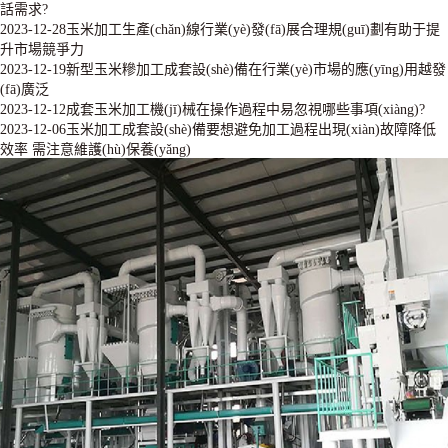
話需求?
2023-12-28
玉米加工生產(chǎn)線行業(yè)發(fā)展合理規(guī)劃有助于提
升市場競爭力
2023-12-19
新型玉米糝加工成套設(shè)備在行業(yè)市場的應(yīng)用越發
(fā)廣泛
2023-12-12
成套玉米加工機(jī)械在操作過程中易忽視哪些事項(xiàng)?
2023-12-06
玉米加工成套設(shè)備要想避免加工過程出現(xiàn)故障降低
效率 需注意維護(hù)保養(yǎng)