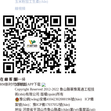
玉米粉加工生產(chǎn)
線視頻
在
線
客
服
掃一掃
RM新时代-手机版APP下载
加微信
Copyright Reserved 2012-2022 魯山縣華豫萬通工程技
術(shù)有限公司 版權(quán)所有
豫公網(wǎng)安備41042302000196號(hào)
ICP備
案號(hào)：
豫ICP備17037052號(hào)
地址:河南省平頂山市魯山縣產(chǎn)業(yè)集聚區(qū)