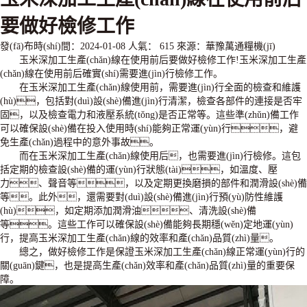
要做好檢修工作
發(fā)布時(shí)間：2024-01-08
人氣：
615
來源：華豫萬通糧機(jī)
玉米深加工生產(chǎn)線在使用前后要做好檢修工作!玉米深加工生產
(chǎn)線在使用前后確實(shí)需要進(jìn)行檢修工作。
在玉米深加工生產(chǎn)線使用前，需要進(jìn)行全面的檢查和維護
(hù)，包括對(duì)設(shè)備進(jìn)行清潔，檢查各部件的連接是否牢
固，以及檢查電力和液壓系統(tǒng)是否正常等。這些準(zhǔn)備工作
可以確保設(shè)備在投入使用時(shí)能夠正常運(yùn)行，避
免生產(chǎn)過程中的意外事故。
而在玉米深加工生產(chǎn)線使用后，也需要進(jìn)行檢修。這包
括定期的檢查設(shè)備的運(yùn)行狀態(tài)，如溫度、壓
力、聲音等，以及定期更換磨損的部件和潤滑設(shè)備
等。此外，還需要對(duì)設(shè)備進(jìn)行預(yù)防性維護
(hù)，如定期添加潤滑油、清洗設(shè)備
等。這些工作可以確保設(shè)備能夠長期穩(wěn)定地運(yùn)
行，提高玉米深加工生產(chǎn)線的效率和產(chǎn)品質(zhì)量。
總之，做好檢修工作是保證玉米深加工生產(chǎn)線正常運(yùn)行的
關(guān)鍵，也是提高生產(chǎn)效率和產(chǎn)品質(zhì)量的重要保
障。